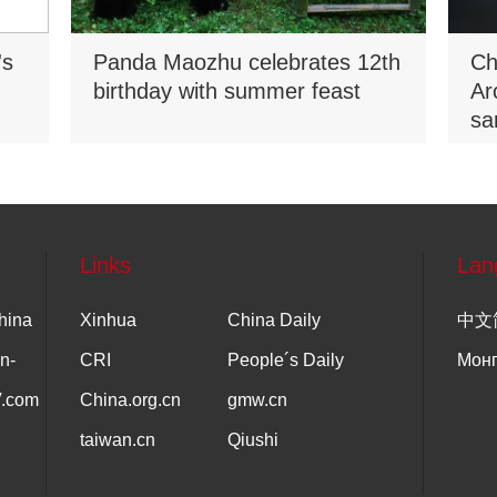
's
Panda Maozhu celebrates 12th
Ch
birthday with summer feast
Ar
sa
Na
Links
Lan
hina
Xinhua
China Daily
中文
n-
CRI
People´s Daily
Мон
V.com
China.org.cn
gmw.cn
taiwan.cn
Qiushi