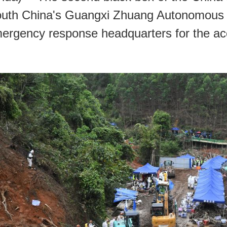
south China's Guangxi Zhuang Autonomous
央博
非遗
文化
旅游
科普
健康
乐龄
阅读
mergency response headquarters for the a
云起
超级工厂
智敬中国
全民健康
颜选攻略
海洋
热播榜
总台企业白名单