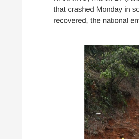
that crashed Monday in 
财经
教育
乡村振兴
生态环境
一带一路
recovered, the national e
大国智造
大国展会
大国保险
云顶对话
CCTV.节目官网
直播
节目单
栏目
片库