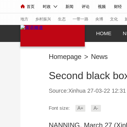
首页
时政
新闻
评论
视频
财经
人民领袖习近平
直播
海外频道
片库
iPanda
栏目大全
联播+
English
中国领导人
节目单
Монгол
听音
央视快评
微视频
习
地方
乡村振兴
生态
一带一路
央博
文化
HOME
N
总台春晚
网络春晚
共产党员网
秧纪录
Homepage
>
News
新闻
国内
国际
评论
经济
军事
Second black box
人民领袖习近平
联播+
热解读
天天学习
视频
小央视频
小央直播
直播中国
熊猫
Source:Xinhua 27-03-22 12:31
现场
前线
比划
快看
蓝海中国
新兵
Font size:
A+
A-
体育
直播
竞猜
2026年世界杯
2026
VIP会员
CCTV奥林匹克频道
生活体育大会
NANNING, March 27 (Xinhua