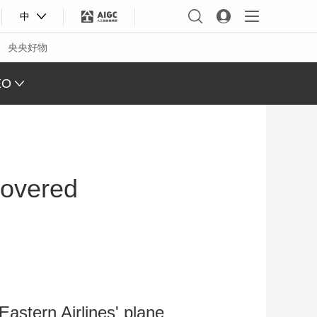
中
央央好物
EO
L VIEW
ING
covered
 Q&A
 FACE
S CHINA
XINJIANG
合体育
亚冬会
astern Airlines' plane