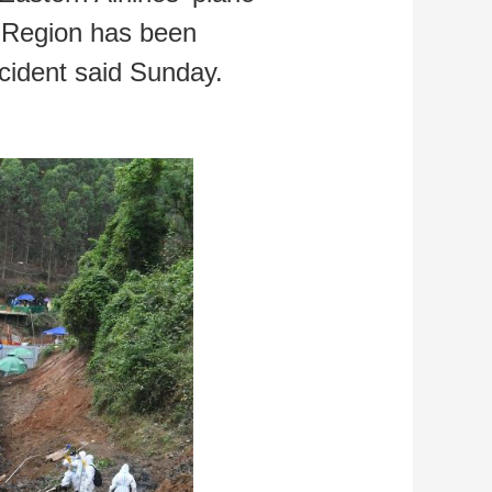
 Region has been
艺术
汽车
数智
5G
产业+
ccident said Sunday.
时尚
天气
才艺
网展
央央好物