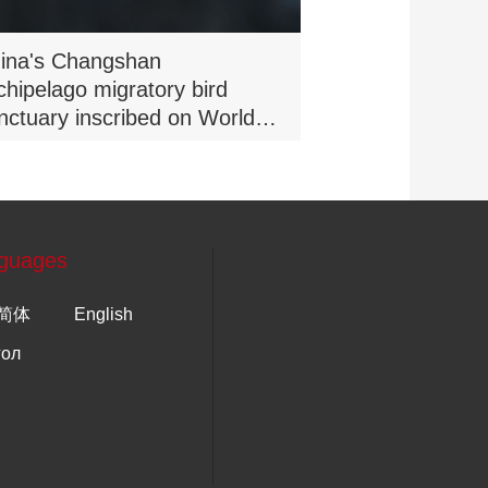
ina's Changshan
chipelago migratory bird
nctuary inscribed on World
tural Heritage list
guages
简体
English
гол