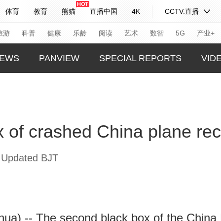
体育
教育
熊猫
直播中国
4K
CCTV.直播
式妙语
主持人
下载央视影音
热解读
天天学习
旅游
科普
健康
乐龄
阅读
艺术
数智
5G
产业+
EWS
PANVIEW
SPECIAL REPORTS
VID
纪录片网
国家大剧院
大型活动
GLOBA
TREND
科技
法治
文娱
人物
公益
图片
 of crashed China plane re
CHINA
习式妙语
央视快评
央视网评
光华锐评
锋面
CHINA
频道
VR/AR
4K专区
全景新闻
 Updated BJT
THIS I
请入列
人生第一次
人生第二次
REAL 
年冬奥会
CBA
NBA
中超
国足
国际足球
网球
综
体育江湖
文化体育
冰雪道路
足球道路
) -- The second black box of the China E