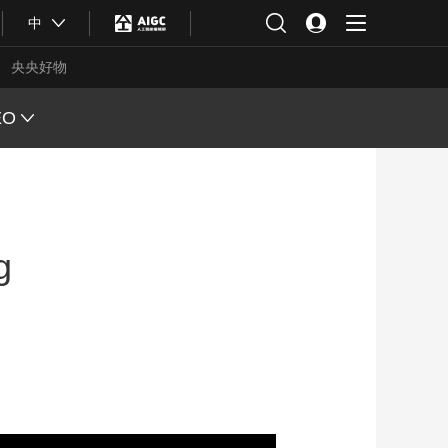
中
央央好物
EO
L VIEW
ING
g
 Q&A
 FACE
S CHINA
XINJIANG
合体育
亚冬会