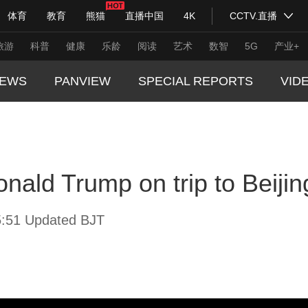
体育
教育
熊猫
直播中国
4K
CCTV.直播
式妙语
主持人
下载央视影音
热解读
天天学习
旅游
科普
健康
乐龄
阅读
艺术
数智
5G
产业+
EWS
PANVIEW
SPECIAL REPORTS
VID
纪录片网
国家大剧院
大型活动
GLOBA
TREND
科技
法治
文娱
人物
公益
图片
nald Trump on trip to Beijin
CHINA
习式妙语
央视快评
央视网评
光华锐评
锋面
CHINA
频道
VR/AR
4K专区
全景新闻
:51 Updated BJT
THIS I
请入列
人生第一次
人生第二次
REAL 
年冬奥会
CBA
NBA
中超
国足
国际足球
网球
综
体育江湖
文化体育
冰雪道路
足球道路