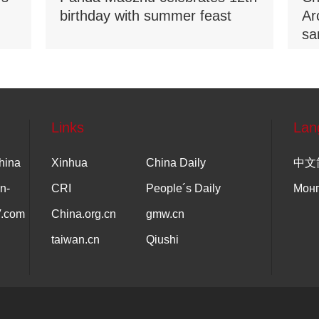
birthday with summer feast
Ar
sa
Na
Links
Lan
hina
Xinhua
China Daily
中文
n-
CRI
People´s Daily
Мон
V.com
China.org.cn
gmw.cn
taiwan.cn
Qiushi