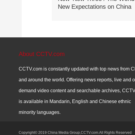
New Expectations on China
About CCTV.com
CCTV.com is constantly updated with top news from C
and around the world. Offering news reports, live and o
demand video content and searchable archives, CCT
is available in Mandarin, English and Chinese ethnic
minority languages.
Copyright© 2019 China Media Group,CCTV.com.All Rights Reserved