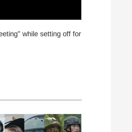
Playback
Mute
Quality
ing" while setting off for