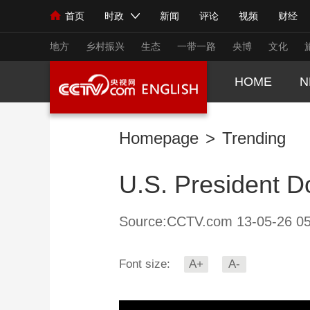
首页
时政
新闻
评论
视频
财经
人民领袖习近平
直播
海外频道
片库
iPanda
栏目大全
联播+
English
中国领导人
节目单
Монгол
听音
央视快评
微视频
习
地方
乡村振兴
生态
一带一路
央博
文化
HOME
N
总台春晚
网络春晚
共产党员网
秧纪录
Homepage
>
Trending
新闻
国内
国际
评论
经济
军事
U.S. President Do
人民领袖习近平
联播+
热解读
天天学习
视频
小央视频
小央直播
直播中国
熊猫
Source:CCTV.com 13-05-26 05
现场
前线
比划
快看
蓝海中国
新兵
Font size:
A+
A-
体育
直播
竞猜
2026年世界杯
2026
VIP会员
CCTV奥林匹克频道
生活体育大会