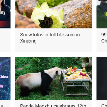
Snow lotus in full blossom in
99
Xinjiang
Ch
's
Panda Maozhu celebrates 12th
Ch