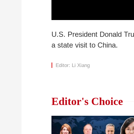
Loaded
:
0%
/
U.S. President Donald Tru
a state visit to China.
Editor: Li Xiang
Editor's Choice