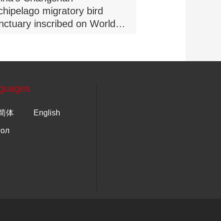
chipelago migratory bird
nctuary inscribed on World
tural Heritage list
guages
简体
English
гол