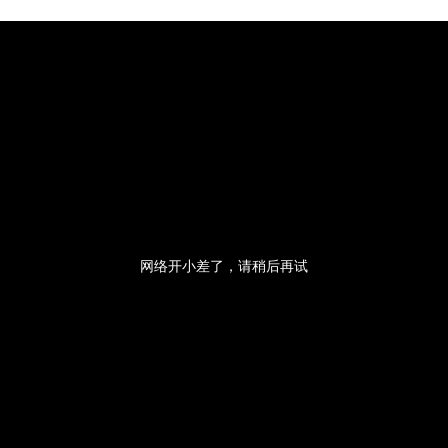
央博
非遗
文化
旅游
科普
健康
乐龄
阅读
云起
超级工厂
智敬中国
全民健康
颜选攻略
海洋
热播榜
总台企业白名单
网络开小差了，请稍后再试