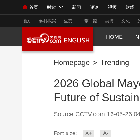
首页
时政
新闻
评论
视频
财经
人民领袖习近平
直播
海外频道
片库
iPanda
栏目大全
联播+
English
中国领导人
节目单
Монгол
听音
央视快评
微视频
习
地方
乡村振兴
生态
一带一路
央博
文化
HOME
N
总台春晚
网络春晚
共产党员网
秧纪录
Homepage
>
Trending
新闻
国内
国际
评论
经济
军事
2026 Global Mayo
人民领袖习近平
联播+
热解读
天天学习
Future of Sustai
视频
小央视频
小央直播
直播中国
熊猫
现场
前线
比划
快看
蓝海中国
新兵
Source:CCTV.com 16-05-26 04
体育
直播
竞猜
2026年世界杯
2026
Font size:
A+
A-
VIP会员
CCTV奥林匹克频道
生活体育大会