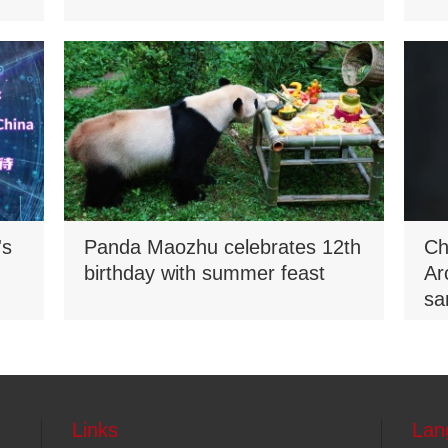
's
Panda Maozhu celebrates 12th
Ch
birthday with summer feast
Ar
sa
Na
Links
Lan