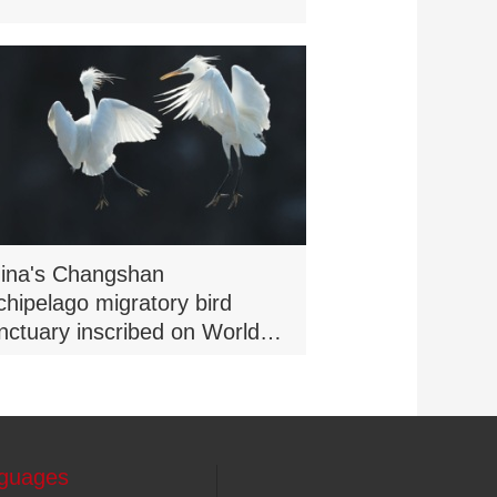
ina's Changshan
chipelago migratory bird
nctuary inscribed on World
tural Heritage list
guages