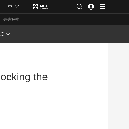
中
央央好物
EO
L VIEW
ING
ocking the
 Q&A
 FACE
S CHINA
XINJIANG
合体育
亚冬会