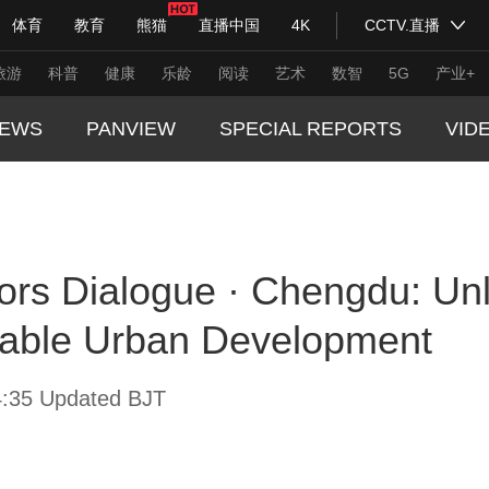
体育
教育
熊猫
直播中国
4K
CCTV.直播
式妙语
主持人
下载央视影音
热解读
天天学习
旅游
科普
健康
乐龄
阅读
艺术
数智
5G
产业+
EWS
PANVIEW
SPECIAL REPORTS
VID
纪录片网
国家大剧院
大型活动
GLOBA
TREND
科技
法治
文娱
人物
公益
图片
rs Dialogue · Chengdu: Unl
CHINA
习式妙语
央视快评
央视网评
光华锐评
锋面
CHINA
nable Urban Development
频道
VR/AR
4K专区
全景新闻
THIS I
请入列
人生第一次
人生第二次
REAL 
:35 Updated BJT
年冬奥会
CBA
NBA
中超
国足
国际足球
网球
综
体育江湖
文化体育
冰雪道路
足球道路