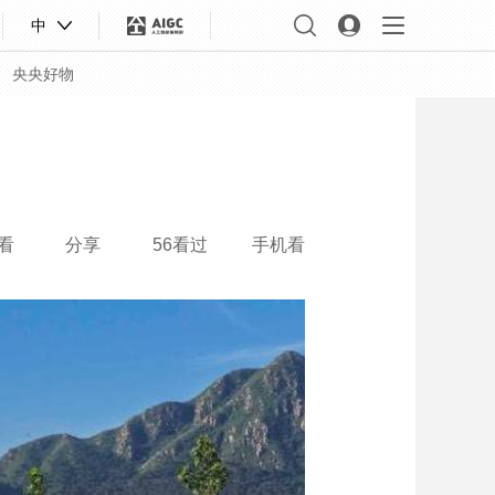
中
央央好物
看
分享
56看过
手机看
合体育
亚冬会