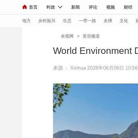
首页
时政
新闻
评论
视频
财经
人民领袖习近平
直播
海外频道
片库
iPanda
栏目大全
联播+
English
中国领导人
节目单
Монгол
听音
央视快评
微视频
习
地方
乡村振兴
生态
一带一路
央博
文化
央视网
>
英语频道
总台春晚
网络春晚
共产党员网
秧纪录
World Environment 
来源 ：
Xinhua
2026年06月06日 10:56
新闻
国内
国际
评论
经济
军事
人民领袖习近平
联播+
热解读
天天学习
视频
小央视频
小央直播
直播中国
熊猫
现场
前线
比划
快看
蓝海中国
新兵
体育
直播
竞猜
2026年世界杯
2026
VIP会员
CCTV奥林匹克频道
生活体育大会