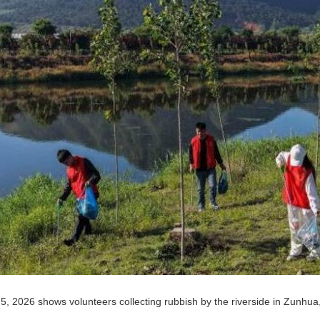
央博
非遗
文化
旅游
科普
健康
乐龄
阅读
云起
超级工厂
智敬中国
全民健康
颜选攻略
海洋
热播榜
总台企业白名单
5, 2026 shows volunteers collecting rubbish by the riverside in Zunhua