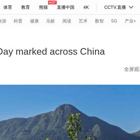
体育
教育
熊猫
直播中国
4K
CCTV.直播
式妙语
主持人
下载央视影音
热解读
天天学习
旅游
科普
健康
乐龄
阅读
艺术
数智
5G
产业+
纪录片网
国家大剧院
大型活动
Day marked across China
全屏观
科技
法治
文娱
人物
公益
图片
习式妙语
央视快评
央视网评
光华锐评
锋面
频道
VR/AR
4K专区
全景新闻
请入列
人生第一次
人生第二次
年冬奥会
CBA
NBA
中超
国足
国际足球
网球
综
体育江湖
文化体育
冰雪道路
足球道路