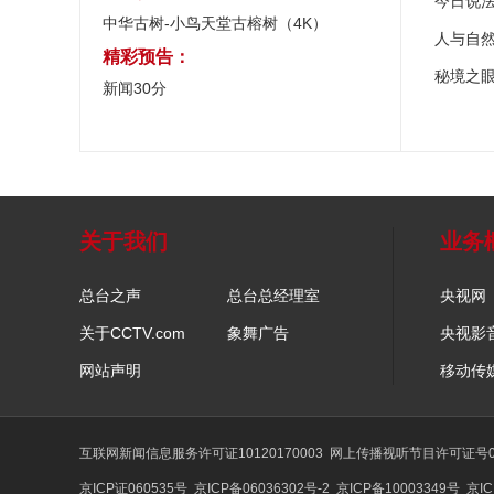
今日说
中华古树-小鸟天堂古榕树（4K）
人与自
精彩预告：
秘境之
新闻30分
关于我们
业务
总台之声
总台总经理室
央视网
关于CCTV.com
象舞广告
央视影
网站声明
移动传
互联网新闻信息服务许可证10120170003
网上传播视听节目许可证号01
京ICP证060535号
京ICP备06036302号-2
京ICP备10003349号
京IC