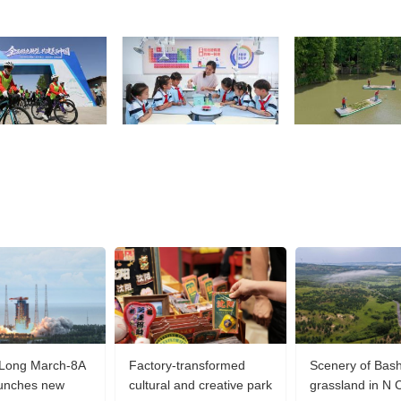
 Long March-8A
Factory-transformed
Scenery of Bas
aunches new
cultural and creative park
grassland in N 