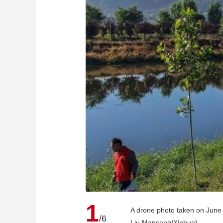
财经
教育
乡村振兴
生态环境
一带一路
大国智造
大国展会
大国保险
云顶对话
CCTV.节目官网
直播
节目单
栏目
片库
1
A drone photo taken on June 
/6
Liu Mancang/Xinhua)