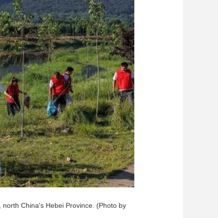
艺术
汽车
数智
5G
产业+
时尚
天气
才艺
网展
央央好物
, north China's Hebei Province. (Photo by