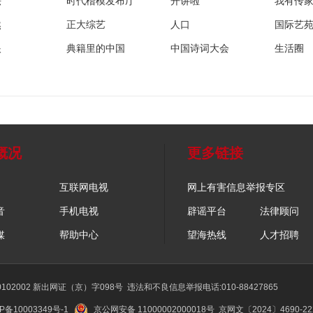
法
时代楷模发布厅
开讲啦
我有传
然
正大综艺
人口
国际艺
眼
典籍里的中国
中国诗词大会
生活圈
概况
更多链接
互联网电视
网上有害信息举报专区
音
手机电视
辟谣平台
法律顾问
媒
帮助中心
望海热线
人才招聘
02002 新出网证（京）字098号
违法和不良信息举报电话:010-88427865
P备10003349号-1
京公网安备 11000002000018号
京网文〔2024〕4690-2