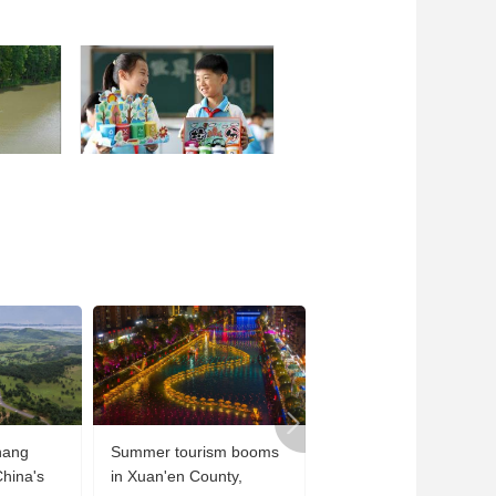
hang
Summer tourism booms
Chongqing Zoo takes
China's
in Xuan'en County,
various measures to co