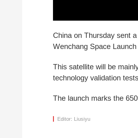
Loaded
:
0%
/
China on Thursday sent a 
Wenchang Space Launch Si
This satellite will be mai
technology validation tests
The launch marks the 650t
Editor: Liusiyu