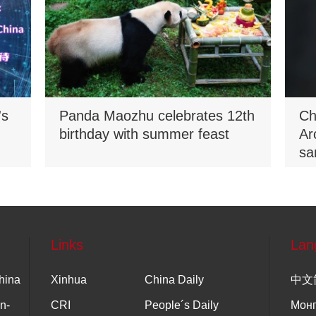
's
Panda Maozhu celebrates 12th
Ch
birthday with summer feast
Ar
sa
Na
Links
Lan
hina
Xinhua
China Daily
中文
n-
CRI
People´s Daily
Мон