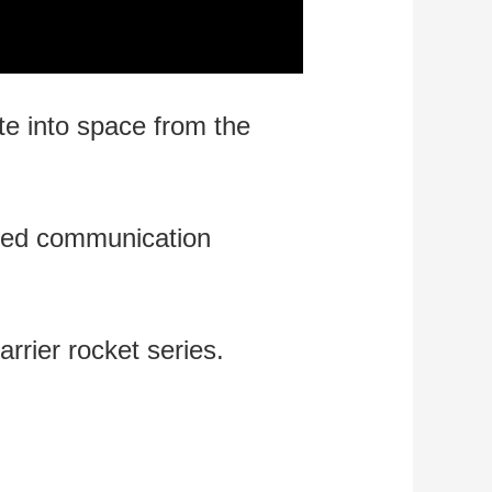
Playback
Mute
Quality
te into space from the
speed communication
rrier rocket series.