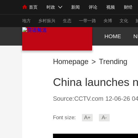
首页
时政
新闻
评论
视频
财经
人民领袖习近平
直播
海外频道
片库
iPanda
栏目大全
联播+
English
中国领导人
节目单
Монгол
听音
央视快评
微视频
习
地方
乡村振兴
生态
一带一路
央博
文化
HOME
N
总台春晚
网络春晚
共产党员网
秧纪录
Homepage
>
Trending
新闻
国内
国际
评论
经济
军事
China launches n
人民领袖习近平
联播+
热解读
天天学习
视频
小央视频
小央直播
直播中国
熊猫
Source:CCTV.com 12-06-26 04
现场
前线
比划
快看
蓝海中国
新兵
Font size:
A+
A-
体育
直播
竞猜
2026年世界杯
2026
VIP会员
CCTV奥林匹克频道
生活体育大会