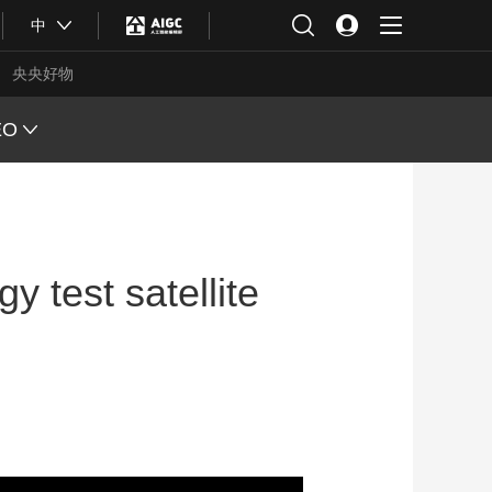
中
央央好物
EO
L VIEW
ING
 test satellite
 Q&A
 FACE
S CHINA
XINJIANG
合体育
亚冬会