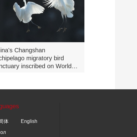
ina's Changshan
chipelago migratory bird
nctuary inscribed on World
tural Heritage list
guages
简体
English
гол