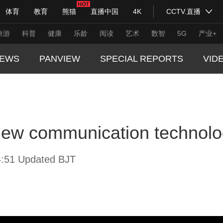
体育
教育
熊猫
直播中国
4K
CCTV.直播
式妙语
主持人
下载央视影音
热解读
天天学习
旅游
科普
健康
乐龄
阅读
艺术
数智
5G
产业+
EWS
PANVIEW
SPECIAL REPORTS
VID
纪录片网
国家大剧院
大型活动
GLOBA
TREND
科技
法治
文娱
人物
公益
图片
ew communication technology
CHINA
习式妙语
央视快评
央视网评
光华锐评
锋面
CHINA
频道
VR/AR
4K专区
全景新闻
:51 Updated BJT
THIS I
请入列
人生第一次
人生第二次
REAL 
年冬奥会
CBA
NBA
中超
国足
国际足球
网球
综
体育江湖
文化体育
冰雪道路
足球道路