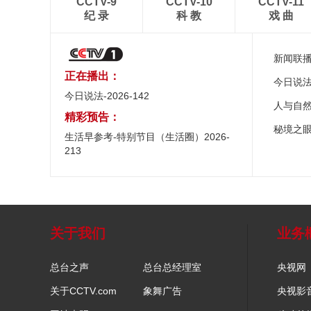
CCTV-9
CCTV-10
CCTV-11
纪 录
科 教
戏 曲
新闻联
正在播出：
今日说
今日说法-2026-142
人与自
精彩预告：
秘境之
生活早参考-特别节目（生活圈）2026-
213
关于我们
业务
总台之声
总台总经理室
央视网
关于CCTV.com
象舞广告
央视影