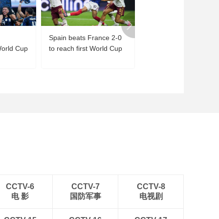
Spain beats France 2-0
Sunset view over wate
World Cup
to reach first World Cup
surrounding Xisha
final since 2010
Islands, S China's
Hainan
CCTV-6
CCTV-7
CCTV-8
电 影
国防军事
电视剧