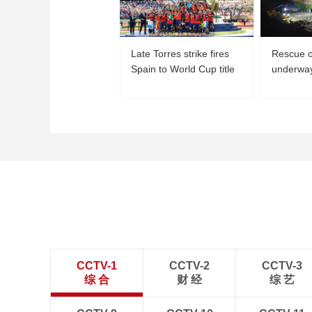
Late Torres strike fires
Rescue o
Spain to World Cup title
underway
Chongqin
CCTV-1
CCTV-2
CCTV-3
综 合
财 经
综 艺