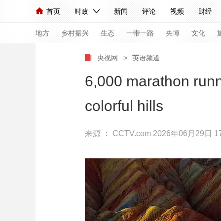
首页
时政
新闻
评论
视频
财经
人民领袖习近平
直播
海外频道
片库
iPanda
栏目大全
联播+
English
中国领导人
节目单
Монгол
听音
央视快评
微视频
习
地方
乡村振兴
生态
一带一路
央博
文化
央视网
>
英语频道
总台春晚
网络春晚
共产党员网
秧纪录
6,000 marathon runne
colorful hills
新闻
国内
国际
评论
经济
军事
人民领袖习近平
联播+
热解读
天天学习
来源 ：
CCTV.com
2026年06月29日 17
视频
小央视频
小央直播
直播中国
熊猫
现场
前线
比划
快看
蓝海中国
新兵
体育
直播
竞猜
2026年世界杯
2026
VIP会员
CCTV奥林匹克频道
生活体育大会