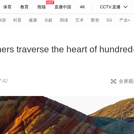
体育
教育
熊猫
直播中国
4K
CCTV.直播
式妙语
主持人
下载央视影音
热解读
天天学习
旅游
科普
健康
乐龄
阅读
艺术
数智
5G
产业+
纪录片网
国家大剧院
大型活动
rs traverse the heart of hundred-
科技
法治
文娱
人物
公益
图片
习式妙语
央视快评
央视网评
光华锐评
锋面
:42
全屏观
频道
VR/AR
4K专区
全景新闻
请入列
人生第一次
人生第二次
年冬奥会
CBA
NBA
中超
国足
国际足球
网球
综
体育江湖
文化体育
冰雪道路
足球道路