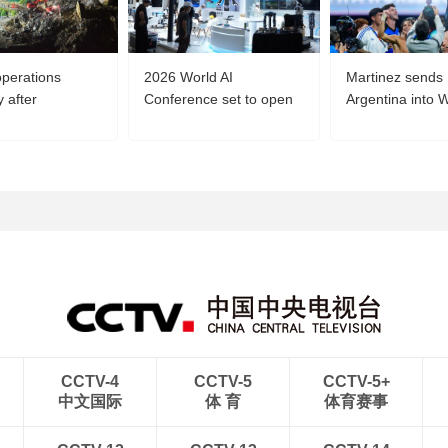
perations
2026 World AI
Martinez sends
 after
Conference set to open
Argentina into 
g landslide
in Shanghai
final
CCTV-4
CCTV-5
CCTV-5+
中文国际
体 育
体育赛事