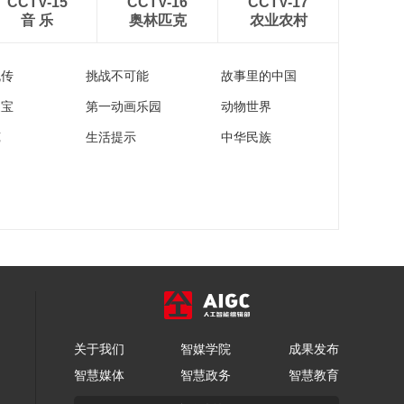
CCTV-15
CCTV-16
CCTV-17
音 乐
奥林匹克
农业农村
流传
挑战不可能
故事里的中国
家宝
第一动画乐园
动物世界
苑
生活提示
中华民族
关于我们
智媒学院
成果发布
智慧媒体
智慧政务
智慧教育