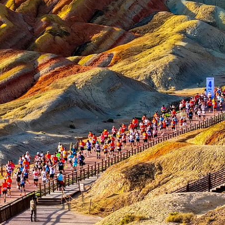
央博
非遗
文化
旅游
科普
健康
乐龄
阅读
云起
超级工厂
智敬中国
全民健康
颜选攻略
海洋
热播榜
总台企业白名单