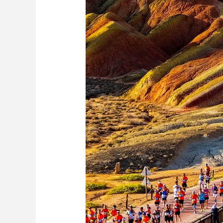
财经
教育
乡村振兴
生态环境
一带一路
大国智造
大国展会
大国保险
云顶对话
CCTV.节目官网
直播
节目单
栏目
片库