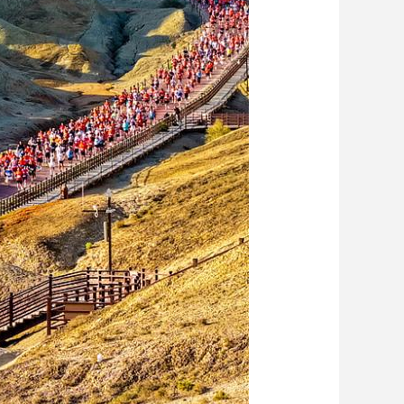
艺术
汽车
数智
5G
产业+
时尚
天气
才艺
网展
央央好物