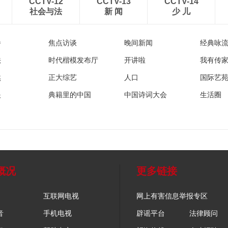
CCTV-12
CCTV-13
CCTV-14
社会与法
新 闻
少 儿
播
焦点访谈
晚间新闻
经典咏
法
时代楷模发布厅
开讲啦
我有传
然
正大综艺
人口
国际艺
眼
典籍里的中国
中国诗词大会
生活圈
概况
更多链接
互联网电视
网上有害信息举报专区
音
手机电视
辟谣平台
法律顾问